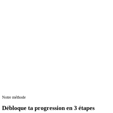
💃
Tu vas aux soirées, tu connais plein de moves, mais tu sens que tu
stagnes.
🎬
Les tutos ne font plus la diff.
🧭
Les cours particuliers c’est top, mais pas toujours faisables (temps,
trajets, priorités, budget).
🎯
Tu veux 2–3 axes de travail clairs, pas un plan interminable.
🔥
Tu veux un rappel léger mais régulier pour que ta pratique se
transforme en véritable progrès.
Notre méthode
Débloque ta progression en 3 étapes