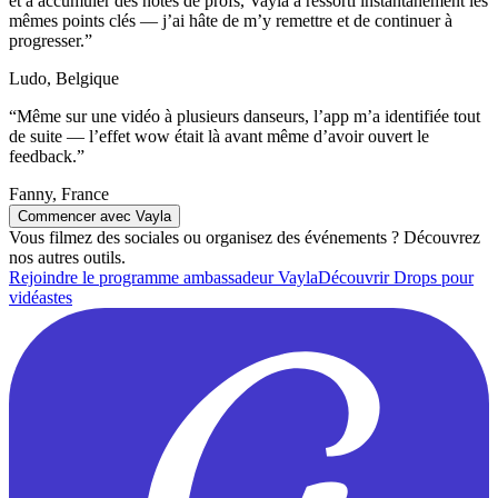
et à accumuler des notes de profs, Vayla a ressorti instantanément les
mêmes points clés — j’ai hâte de m’y remettre et de continuer à
progresser.
”
Ludo, Belgique
“
Même sur une vidéo à plusieurs danseurs, l’app m’a identifiée tout
de suite — l’effet wow était là avant même d’avoir ouvert le
feedback.
”
Fanny, France
Commencer avec Vayla
Vous filmez des sociales ou organisez des événements ? Découvrez
nos autres outils.
Rejoindre le programme ambassadeur Vayla
Découvrir Drops pour
vidéastes