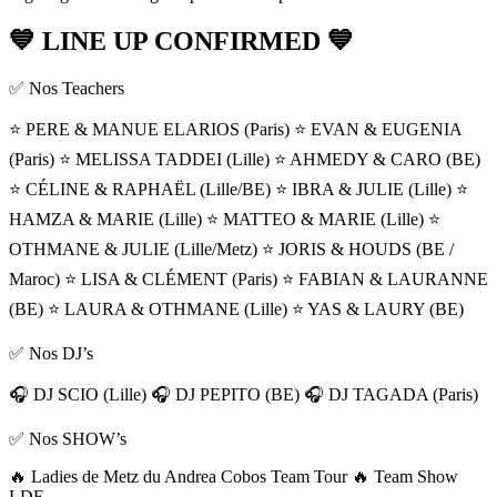
💙 LINE UP CONFIRMED 💙
✅ Nos Teachers
⭐️ PERE & MANUE ELARIOS (Paris) ⭐️ EVAN & EUGENIA
(Paris) ⭐️ MELISSA TADDEI (Lille) ⭐️ AHMEDY & CARO (BE)
⭐️ CÉLINE & RAPHAËL (Lille/BE) ⭐️ IBRA & JULIE (Lille) ⭐️
HAMZA & MARIE (Lille) ⭐️ MATTEO & MARIE (Lille) ⭐️
OTHMANE & JULIE (Lille/Metz) ⭐️ JORIS & HOUDS (BE /
Maroc) ⭐️ LISA & CLÉMENT (Paris) ⭐️ FABIAN & LAURANNE
(BE) ⭐️ LAURA & OTHMANE (Lille) ⭐️ YAS & LAURY (BE)
✅ Nos DJ’s
🎧 DJ SCIO (Lille) 🎧 DJ PEPITO (BE) 🎧 DJ TAGADA (Paris)
✅ Nos SHOW’s
🔥 Ladies de Metz du Andrea Cobos Team Tour 🔥 Team Show
LDE